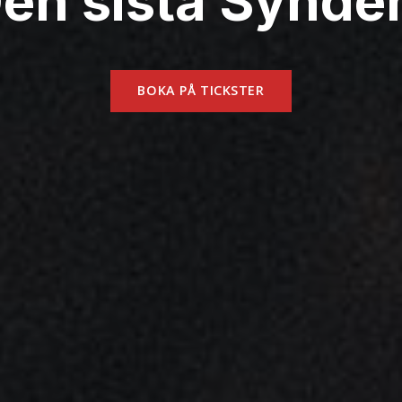
en sista Synde
BOKA PÅ TICKSTER