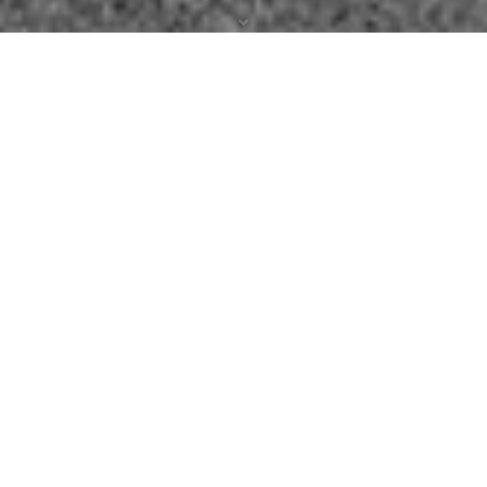
Peter Jezewski var med och startade det kultförklarade
bandet The Boppers redan 1977 och har sedan dess
turnerat flitigt runt om i Sverige! Med klassiker som
"Who Put The Bomp", "Teenager in love", "Blue Moon",
"Kissing in The Moonlight" och "Jeannie´s Coming back"
firar Peter 50 år som artist nästa år men tjuvstartar
firandet redan den 17 oktober i år på KÖK11 i Växjö!
The Mats är en orkester som under de senaste åren
gjort ett flertal bejublade framträdanden i och runt
Växjö. Bland annat med julshower i Lammhult och i Berg,
på Allsång i Linnéparken, på Rio Lundegård på Öland
och samarbeten med både Louise Hoffsten och Patrik
Isaksson.