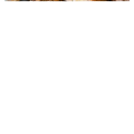
SKICKA FÖRFRÅGAN
Kontakt
Honnörsgatan 15
352 36 Växjö
0470-136 30
BOKNINGSFÖRFRÅGAN