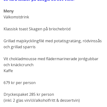
Meny
Välkomstdrink
Klassisk toast Skagen på briochebröd
Grillad majskycklingfilé med potatisgratäng, rödvinssås
och grillad sparris
Vit chokladmousse med flädermarinerade jordgubbar
och knäckcrunch
Kaffe
679 kr per person
Dryckespaket 285 kr person
(inkl. 2 glas vin/öl/alkoholfritt & dessertvin)