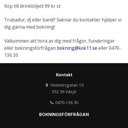
Köp till drinkbiljett 99 kr st
Trubadur, dj eller band? Saknar du kontakter hjälper vi
dig gärna med bokning!
Välkommen att höra av dig med frågor, funderingar
eller bokningsförfrågan
bokning@kok11.se
eller 0470-
136 30
Kontakt
Honnörsgatan 15
352 36 Växjö
0470-136 30
BOKNINGSFÖRFRÅGAN